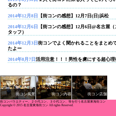
るの？
2014年12月8日
【街コンの感想】12月7日(日)浜松
2014年12月6日
【街コンの感想】12月6日@名古屋（
タッフ）
2014年12月3日
街コンでよく聞かれることをまとめ
たよー
2014年8月7日
活用注意！！！男性を虜にする超心理
街コン内容
街コン店舗
街コン風景
街コンバラエティー、２０代コン、３０代コン、等を行う名古屋東海街コン
Copyright © 2015 名古屋東海街コン All rights Reserved.