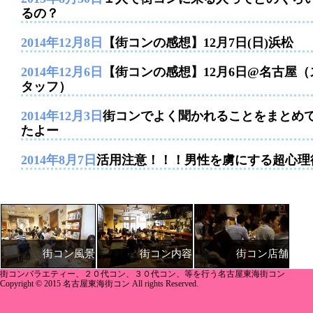
るの？
2014年12月8日
【街コンの感想】12月7日(日)浜松
2014年12月6日
【街コンの感想】12月6日@名古屋（
タッフ）
2014年12月3日
街コンでよく聞かれることをまとめ
たよー
2014年8月7日
活用注意！！！男性を虜にする超心理
街コン内容
街コン店舗
街コン風景
街コンバラエティー、２０代コン、３０代コン、等を行う名古屋東海街コン
Copyright © 2015 名古屋東海街コン All rights Reserved.