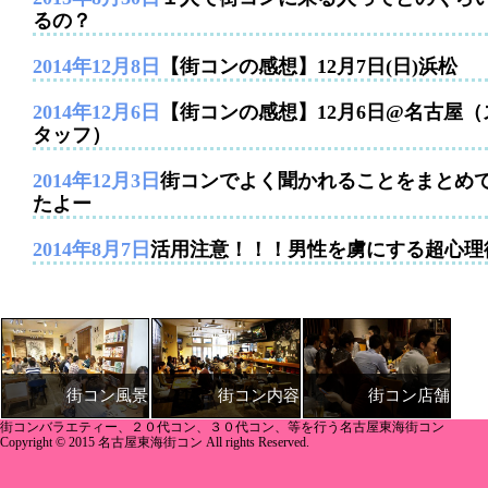
るの？
2014年12月8日
【街コンの感想】12月7日(日)浜松
2014年12月6日
【街コンの感想】12月6日@名古屋（
タッフ）
2014年12月3日
街コンでよく聞かれることをまとめ
たよー
2014年8月7日
活用注意！！！男性を虜にする超心理
街コン内容
街コン店舗
街コン風景
街コンバラエティー、２０代コン、３０代コン、等を行う名古屋東海街コン
Copyright © 2015 名古屋東海街コン All rights Reserved.