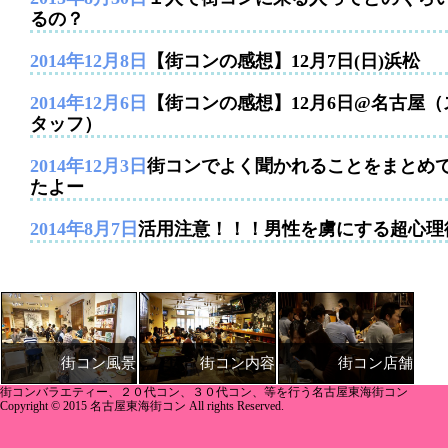
るの？
2014年12月8日
【街コンの感想】12月7日(日)浜松
2014年12月6日
【街コンの感想】12月6日@名古屋（
タッフ）
2014年12月3日
街コンでよく聞かれることをまとめ
たよー
2014年8月7日
活用注意！！！男性を虜にする超心理
街コン内容
街コン店舗
街コン風景
街コンバラエティー、２０代コン、３０代コン、等を行う名古屋東海街コン
Copyright © 2015 名古屋東海街コン All rights Reserved.