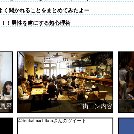
よく聞かれることをまとめてみたよー
！！！男性を虜にする超心理術
風景
街コン内容
@toukaimachikonさんのツイート