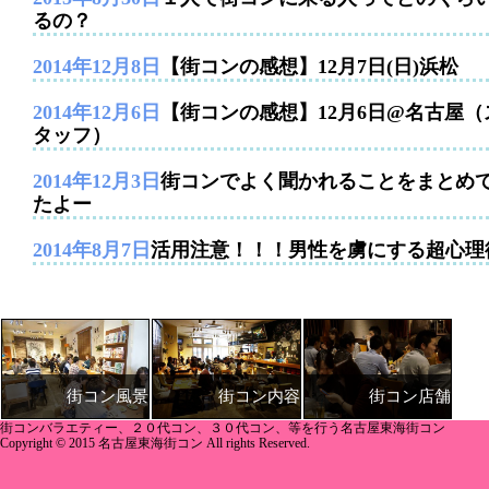
るの？
2014年12月8日
【街コンの感想】12月7日(日)浜松
2014年12月6日
【街コンの感想】12月6日@名古屋（
タッフ）
2014年12月3日
街コンでよく聞かれることをまとめ
たよー
2014年8月7日
活用注意！！！男性を虜にする超心理
街コン内容
街コン店舗
街コン風景
街コンバラエティー、２０代コン、３０代コン、等を行う名古屋東海街コン
Copyright © 2015 名古屋東海街コン All rights Reserved.