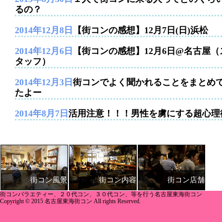
るの？
2014年12月8日
【街コンの感想】12月7日(日)浜松
2014年12月6日
【街コンの感想】12月6日@名古屋（
タッフ）
2014年12月3日
街コンでよく聞かれることをまとめ
たよー
2014年8月7日
活用注意！！！男性を虜にする超心理
街コン内容
街コン店舗
街コン風景
街コンバラエティー、２０代コン、３０代コン、等を行う名古屋東海街コン
Copyright © 2015 名古屋東海街コン All rights Reserved.