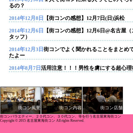
るの？
2014年12月8日
【街コンの感想】12月7日(日)浜松
2014年12月6日
【街コンの感想】12月6日@名古屋（
タッフ）
2014年12月3日
街コンでよく聞かれることをまとめ
たよー
2014年8月7日
活用注意！！！男性を虜にする超心理
街コン内容
街コン店舗
街コン風景
街コンバラエティー、２０代コン、３０代コン、等を行う名古屋東海街コン
Copyright © 2015 名古屋東海街コン All rights Reserved.