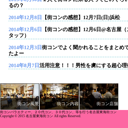
るの？
2014年12月8日
【街コンの感想】12月7日(日)浜松
2014年12月6日
【街コンの感想】12月6日@名古屋（
タッフ）
2014年12月3日
街コンでよく聞かれることをまとめ
たよー
2014年8月7日
活用注意！！！男性を虜にする超心理
街コン内容
街コン店舗
街コン風景
街コンバラエティー、２０代コン、３０代コン、等を行う名古屋東海街コン
Copyright © 2015 名古屋東海街コン All rights Reserved.