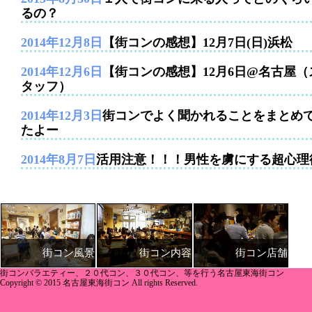
るの？
2014年12月8日
【街コンの感想】12月7日(日)浜松
2014年12月6日
【街コンの感想】12月6日@名古屋（
タッフ）
2014年12月3日
街コンでよく聞かれることをまとめ
たよー
2014年8月7日
活用注意！！！男性を虜にする超心理
街コン内容
街コン店舗
街コン風景
街コンバラエティー、２０代コン、３０代コン、等を行う名古屋東海街コン
Copyright © 2015 名古屋東海街コン All rights Reserved.