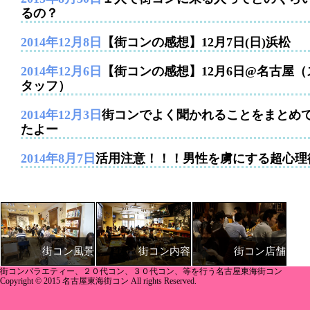
るの？
2014年12月8日
【街コンの感想】12月7日(日)浜松
2014年12月6日
【街コンの感想】12月6日@名古屋（
タッフ）
2014年12月3日
街コンでよく聞かれることをまとめ
たよー
2014年8月7日
活用注意！！！男性を虜にする超心理
街コン内容
街コン店舗
街コン風景
街コンバラエティー、２０代コン、３０代コン、等を行う名古屋東海街コン
Copyright © 2015 名古屋東海街コン All rights Reserved.