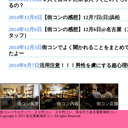
るの？
2014年12月8日
【街コンの感想】12月7日(日)浜松
2014年12月6日
【街コンの感想】12月6日@名古屋（
タッフ）
2014年12月3日
街コンでよく聞かれることをまとめ
たよー
2014年8月7日
活用注意！！！男性を虜にする超心理
街コン内容
街コン店舗
街コン風景
街コンバラエティー、２０代コン、３０代コン、等を行う名古屋東海街コン
Copyright © 2015 名古屋東海街コン All rights Reserved.