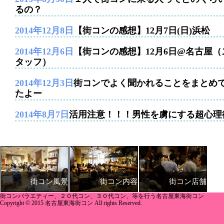
るの？
2014年12月8日
【街コンの感想】12月7日(日)浜松
2014年12月6日
【街コンの感想】12月6日@名古屋（
タッフ）
2014年12月3日
街コンでよく聞かれることをまとめ
たよー
2014年8月7日
活用注意！！！男性を虜にする超心理
街コン内容
街コン店舗
街コン風景
街コンバラエティー、２０代コン、３０代コン、等を行う名古屋東海街コン
Copyright © 2015 名古屋東海街コン All rights Reserved.