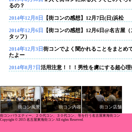
るの？
2014年12月8日
【街コンの感想】12月7日(日)浜松
2014年12月6日
【街コンの感想】12月6日@名古屋（
タッフ）
2014年12月3日
街コンでよく聞かれることをまとめ
たよー
2014年8月7日
活用注意！！！男性を虜にする超心理
街コン内容
街コン店舗
街コン風景
街コンバラエティー、２０代コン、３０代コン、等を行う名古屋東海街コン
Copyright © 2015 名古屋東海街コン All rights Reserved.