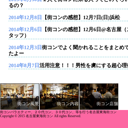
るの？
2014年12月8日
【街コンの感想】12月7日(日)浜松
2014年12月6日
【街コンの感想】12月6日@名古屋（
タッフ）
2014年12月3日
街コンでよく聞かれることをまとめ
たよー
2014年8月7日
活用注意！！！男性を虜にする超心理
街コン内容
街コン店舗
街コン風景
街コンバラエティー、２０代コン、３０代コン、等を行う名古屋東海街コン
Copyright © 2015 名古屋東海街コン All rights Reserved.