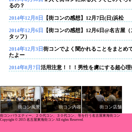
るの？
2014年12月8日
【街コンの感想】12月7日(日)浜松
2014年12月6日
【街コンの感想】12月6日@名古屋（
タッフ）
2014年12月3日
街コンでよく聞かれることをまとめ
たよー
2014年8月7日
活用注意！！！男性を虜にする超心理
街コン内容
街コン店舗
街コン風景
街コンバラエティー、２０代コン、３０代コン、等を行う名古屋東海街コン
Copyright © 2015 名古屋東海街コン All rights Reserved.