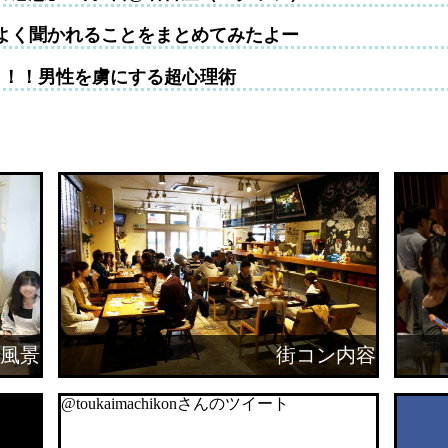
よく聞かれることをまとめてみたよー
！！！男性を虜にする超心理術
風景
街コン内容
@toukaimachikonさんのツイート