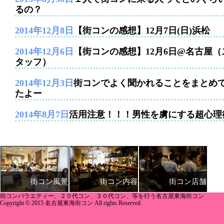
るの？
2014年12月8日
【街コンの感想】12月7日(日)浜松
2014年12月6日
【街コンの感想】12月6日@名古屋（
タッフ）
2014年12月3日
街コンでよく聞かれることをまとめ
たよー
2014年8月7日
活用注意！！！男性を虜にする超心理
街コン内容
街コン店舗
街コン風景
街コンバラエティー、２０代コン、３０代コン、等を行う名古屋東海街コン
Copyright © 2015 名古屋東海街コン All rights Reserved.