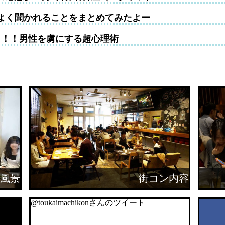
よく聞かれることをまとめてみたよー
！！！男性を虜にする超心理術
風景
街コン内容
@toukaimachikonさんのツイート