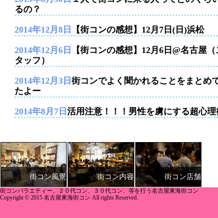
るの？
2014年12月8日
【街コンの感想】12月7日(日)浜松
2014年12月6日
【街コンの感想】12月6日@名古屋（
タッフ）
2014年12月3日
街コンでよく聞かれることをまとめ
たよー
2014年8月7日
活用注意！！！男性を虜にする超心理
街コン内容
街コン店舗
街コン風景
街コンバラエティー、２０代コン、３０代コン、等を行う名古屋東海街コン
Copyright © 2015 名古屋東海街コン All rights Reserved.