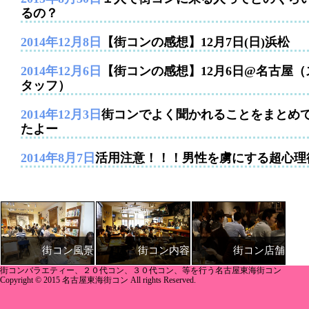
るの？
2014年12月8日
【街コンの感想】12月7日(日)浜松
2014年12月6日
【街コンの感想】12月6日@名古屋（
タッフ）
2014年12月3日
街コンでよく聞かれることをまとめ
たよー
2014年8月7日
活用注意！！！男性を虜にする超心理
街コン内容
街コン店舗
街コン風景
街コンバラエティー、２０代コン、３０代コン、等を行う名古屋東海街コン
Copyright © 2015 名古屋東海街コン All rights Reserved.