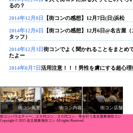
るの？
2014年12月8日
【街コンの感想】12月7日(日)浜松
2014年12月6日
【街コンの感想】12月6日@名古屋（
タッフ）
2014年12月3日
街コンでよく聞かれることをまとめ
たよー
2014年8月7日
活用注意！！！男性を虜にする超心理
街コン内容
街コン店舗
街コン風景
街コンバラエティー、２０代コン、３０代コン、等を行う名古屋東海街コン
Copyright © 2015 名古屋東海街コン All rights Reserved.