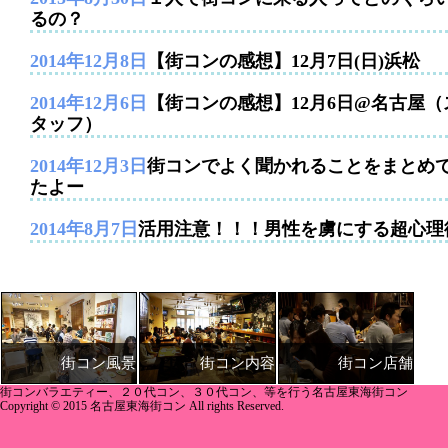
るの？
2014年12月8日
【街コンの感想】12月7日(日)浜松
2014年12月6日
【街コンの感想】12月6日@名古屋（
タッフ）
2014年12月3日
街コンでよく聞かれることをまとめ
たよー
2014年8月7日
活用注意！！！男性を虜にする超心理
街コン内容
街コン店舗
街コン風景
街コンバラエティー、２０代コン、３０代コン、等を行う名古屋東海街コン
Copyright © 2015 名古屋東海街コン All rights Reserved.