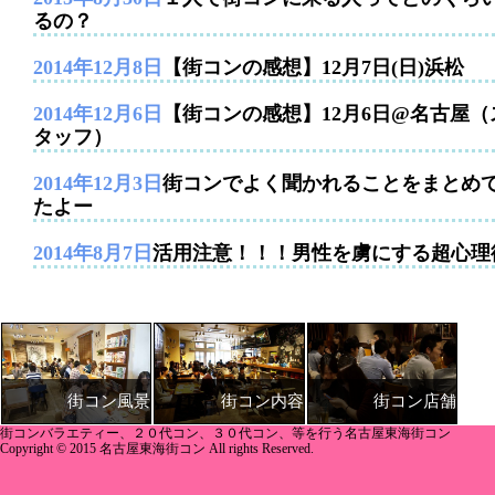
るの？
2014年12月8日
【街コンの感想】12月7日(日)浜松
2014年12月6日
【街コンの感想】12月6日@名古屋（
タッフ）
2014年12月3日
街コンでよく聞かれることをまとめ
たよー
2014年8月7日
活用注意！！！男性を虜にする超心理
街コン内容
街コン店舗
街コン風景
街コンバラエティー、２０代コン、３０代コン、等を行う名古屋東海街コン
Copyright © 2015 名古屋東海街コン All rights Reserved.