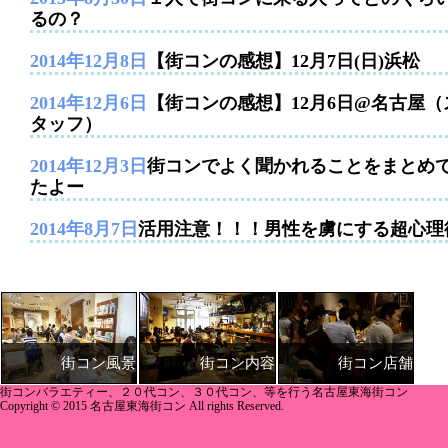
るの？
2014年12月8日
【街コンの感想】12月7日(日)浜松
2014年12月6日
【街コンの感想】12月6日@名古屋（
タッフ）
2014年12月3日
街コンでよく聞かれることをまとめ
たよー
2014年8月7日
活用注意！！！男性を虜にする超心理
街コン内容
街コン店舗
街コン風景
街コンバラエティー、２０代コン、３０代コン、等を行う名古屋東海街コン
Copyright © 2015 名古屋東海街コン All rights Reserved.