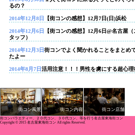
るの？
2014年12月8日
【街コンの感想】12月7日(日)浜松
2014年12月6日
【街コンの感想】12月6日@名古屋（
タッフ）
2014年12月3日
街コンでよく聞かれることをまとめ
たよー
2014年8月7日
活用注意！！！男性を虜にする超心理
街コン内容
街コン店舗
街コン風景
街コンバラエティー、２０代コン、３０代コン、等を行う名古屋東海街コン
Copyright © 2015 名古屋東海街コン All rights Reserved.