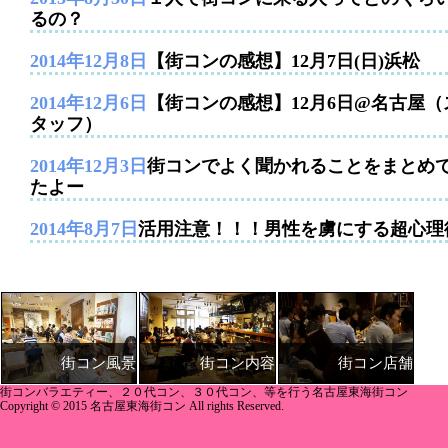
るの？
2014年12月8日
【街コンの感想】12月7日(日)浜松
2014年12月6日
【街コンの感想】12月6日@名古屋（
タッフ）
2014年12月3日
街コンでよく聞かれることをまとめ
たよー
2014年8月7日
活用注意！！！男性を虜にする超心理
街コン内容
街コン店舗
街コン風景
街コンバラエティー、２０代コン、３０代コン、等を行う名古屋東海街コン
Copyright © 2015 名古屋東海街コン All rights Reserved.