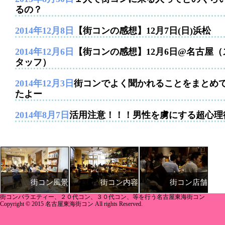
るの？
2014年12月8日
【街コンの感想】12月7日(日)浜松
2014年12月6日
【街コンの感想】12月6日@名古屋（
タッフ）
2014年12月3日
街コンでよく聞かれることをまとめ
たよー
2014年8月7日
活用注意！！！男性を虜にする超心理
街コン内容
街コン店舗
街コン風景
街コンバラエティー、２０代コン、３０代コン、等を行う名古屋東海街コン
Copyright © 2015 名古屋東海街コン All rights Reserved.