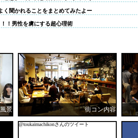
よく聞かれることをまとめてみたよー
！！！男性を虜にする超心理術
風景
街コン内容
@toukaimachikonさんのツイート