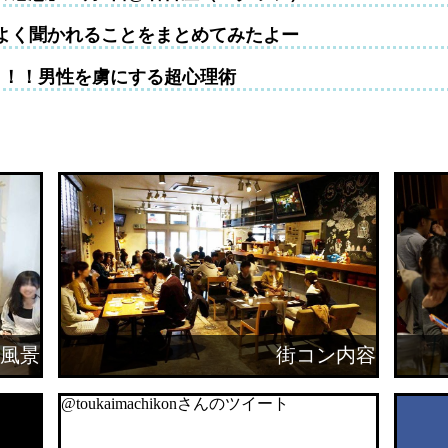
よく聞かれることをまとめてみたよー
！！！男性を虜にする超心理術
風景
街コン内容
@toukaimachikonさんのツイート