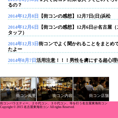
るの？
2014年12月8日
【街コンの感想】12月7日(日)浜松
2014年12月6日
【街コンの感想】12月6日@名古屋（
タッフ）
2014年12月3日
街コンでよく聞かれることをまとめ
たよー
2014年8月7日
活用注意！！！男性を虜にする超心理
街コン内容
街コン店舗
街コン風景
街コンバラエティー、２０代コン、３０代コン、等を行う名古屋東海街コン
Copyright © 2015 名古屋東海街コン All rights Reserved.