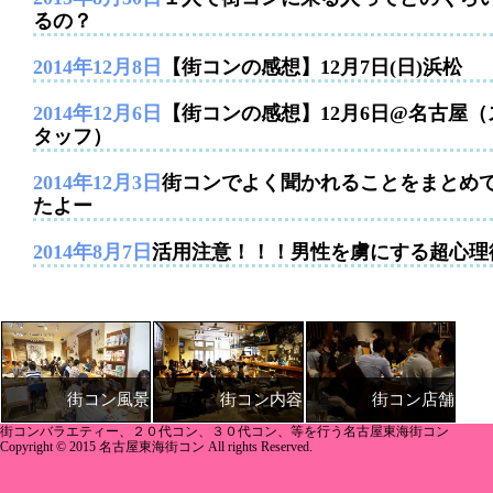
るの？
2014年12月8日
【街コンの感想】12月7日(日)浜松
2014年12月6日
【街コンの感想】12月6日@名古屋（
タッフ）
2014年12月3日
街コンでよく聞かれることをまとめ
たよー
2014年8月7日
活用注意！！！男性を虜にする超心理
街コン内容
街コン店舗
街コン風景
街コンバラエティー、２０代コン、３０代コン、等を行う名古屋東海街コン
Copyright © 2015 名古屋東海街コン All rights Reserved.