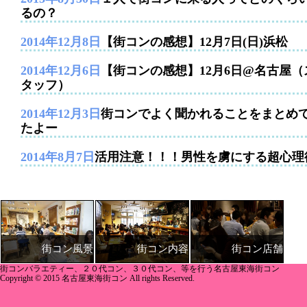
るの？
2014年12月8日
【街コンの感想】12月7日(日)浜松
2014年12月6日
【街コンの感想】12月6日@名古屋（
タッフ）
2014年12月3日
街コンでよく聞かれることをまとめ
たよー
2014年8月7日
活用注意！！！男性を虜にする超心理
街コン内容
街コン店舗
街コン風景
街コンバラエティー、２０代コン、３０代コン、等を行う名古屋東海街コン
Copyright © 2015 名古屋東海街コン All rights Reserved.