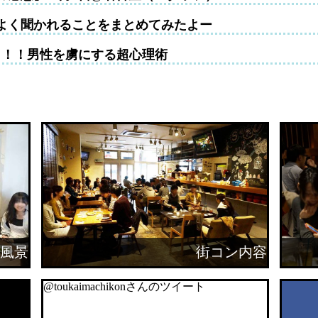
よく聞かれることをまとめてみたよー
！！！男性を虜にする超心理術
風景
街コン内容
@toukaimachikonさんのツイート