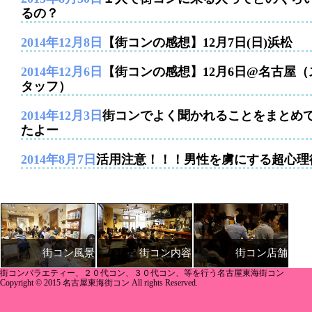
るの？
2014年12月8日
【街コンの感想】12月7日(日)浜松
2014年12月6日
【街コンの感想】12月6日@名古屋（
タッフ）
2014年12月3日
街コンでよく聞かれることをまとめ
たよー
2014年8月7日
活用注意！！！男性を虜にする超心理
街コン内容
街コン店舗
街コン風景
街コンバラエティー、２０代コン、３０代コン、等を行う名古屋東海街コン
Copyright © 2015 名古屋東海街コン All rights Reserved.