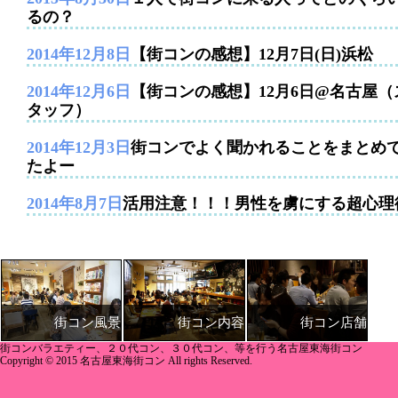
るの？
2014年12月8日
【街コンの感想】12月7日(日)浜松
2014年12月6日
【街コンの感想】12月6日@名古屋（
タッフ）
2014年12月3日
街コンでよく聞かれることをまとめ
たよー
2014年8月7日
活用注意！！！男性を虜にする超心理
街コン内容
街コン店舗
街コン風景
街コンバラエティー、２０代コン、３０代コン、等を行う名古屋東海街コン
Copyright © 2015 名古屋東海街コン All rights Reserved.