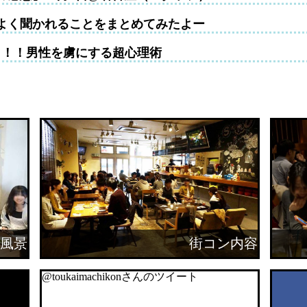
よく聞かれることをまとめてみたよー
！！！男性を虜にする超心理術
風景
街コン内容
@toukaimachikonさんのツイート