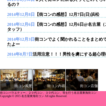
るの？
2014年12月8日
【街コンの感想】12月7日(日)浜松
2014年12月6日
【街コンの感想】12月6日@名古屋（
タッフ）
2014年12月3日
街コンでよく聞かれることをまとめ
たよー
2014年8月7日
活用注意！！！男性を虜にする超心理
街コン内容
街コン店舗
街コン風景
街コンバラエティー、２０代コン、３０代コン、等を行う名古屋東海街コン
Copyright © 2015 名古屋東海街コン All rights Reserved.