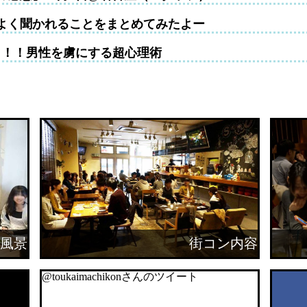
よく聞かれることをまとめてみたよー
！！！男性を虜にする超心理術
風景
街コン内容
@toukaimachikonさんのツイート