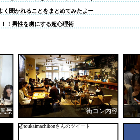
よく聞かれることをまとめてみたよー
！！！男性を虜にする超心理術
風景
街コン内容
@toukaimachikonさんのツイート