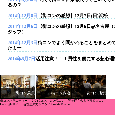
るの？
2014年12月8日
【街コンの感想】12月7日(日)浜松
2014年12月6日
【街コンの感想】12月6日@名古屋（
タッフ）
2014年12月3日
街コンでよく聞かれることをまとめ
たよー
2014年8月7日
活用注意！！！男性を虜にする超心理
街コン内容
街コン店舗
街コン風景
街コンバラエティー、２０代コン、３０代コン、等を行う名古屋東海街コン
Copyright © 2015 名古屋東海街コン All rights Reserved.