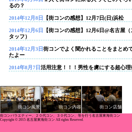
るの？
2014年12月8日
【街コンの感想】12月7日(日)浜松
2014年12月6日
【街コンの感想】12月6日@名古屋（
タッフ）
2014年12月3日
街コンでよく聞かれることをまとめ
たよー
2014年8月7日
活用注意！！！男性を虜にする超心理
街コン内容
街コン店舗
街コン風景
街コンバラエティー、２０代コン、３０代コン、等を行う名古屋東海街コン
Copyright © 2015 名古屋東海街コン All rights Reserved.