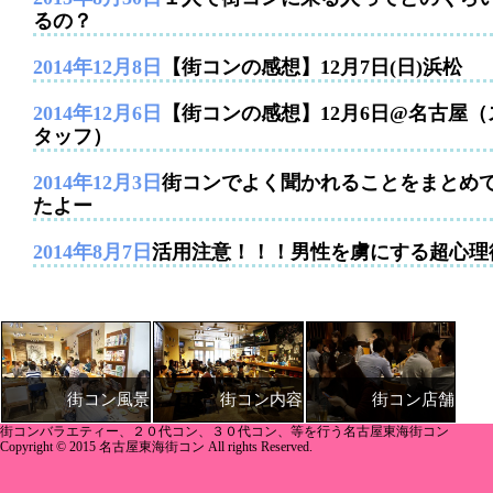
るの？
2014年12月8日
【街コンの感想】12月7日(日)浜松
2014年12月6日
【街コンの感想】12月6日@名古屋（
タッフ）
2014年12月3日
街コンでよく聞かれることをまとめ
たよー
2014年8月7日
活用注意！！！男性を虜にする超心理
街コン内容
街コン店舗
街コン風景
街コンバラエティー、２０代コン、３０代コン、等を行う名古屋東海街コン
Copyright © 2015 名古屋東海街コン All rights Reserved.