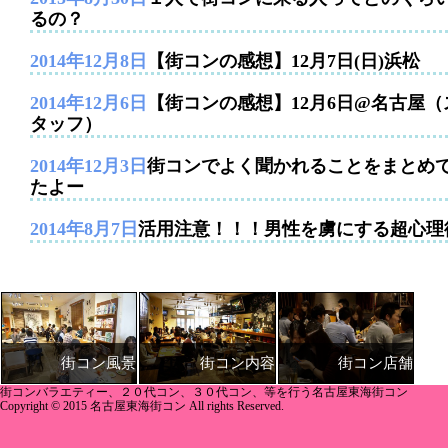
るの？
2014年12月8日
【街コンの感想】12月7日(日)浜松
2014年12月6日
【街コンの感想】12月6日@名古屋（
タッフ）
2014年12月3日
街コンでよく聞かれることをまとめ
たよー
2014年8月7日
活用注意！！！男性を虜にする超心理
街コン内容
街コン店舗
街コン風景
街コンバラエティー、２０代コン、３０代コン、等を行う名古屋東海街コン
Copyright © 2015 名古屋東海街コン All rights Reserved.