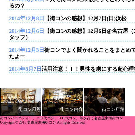
るの？
2014年12月8日
【街コンの感想】12月7日(日)浜松
2014年12月6日
【街コンの感想】12月6日@名古屋（
タッフ）
2014年12月3日
街コンでよく聞かれることをまとめ
たよー
2014年8月7日
活用注意！！！男性を虜にする超心理
街コン内容
街コン店舗
街コン風景
街コンバラエティー、２０代コン、３０代コン、等を行う名古屋東海街コン
Copyright © 2015 名古屋東海街コン All rights Reserved.