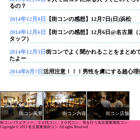
るの？
2014年12月8日
【街コンの感想】12月7日(日)浜松
2014年12月6日
【街コンの感想】12月6日@名古屋（
タッフ）
2014年12月3日
街コンでよく聞かれることをまとめ
たよー
2014年8月7日
活用注意！！！男性を虜にする超心理
街コン内容
街コン店舗
街コン風景
街コンバラエティー、２０代コン、３０代コン、等を行う名古屋東海街コン
Copyright © 2015 名古屋東海街コン All rights Reserved.