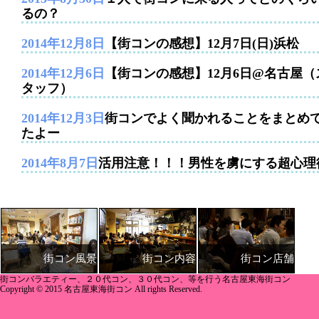
るの？
2014年12月8日
【街コンの感想】12月7日(日)浜松
2014年12月6日
【街コンの感想】12月6日@名古屋（
タッフ）
2014年12月3日
街コンでよく聞かれることをまとめ
たよー
2014年8月7日
活用注意！！！男性を虜にする超心理
街コン内容
街コン店舗
街コン風景
街コンバラエティー、２０代コン、３０代コン、等を行う名古屋東海街コン
Copyright © 2015 名古屋東海街コン All rights Reserved.