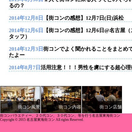
るの？
2014年12月8日
【街コンの感想】12月7日(日)浜松
2014年12月6日
【街コンの感想】12月6日@名古屋（
タッフ）
2014年12月3日
街コンでよく聞かれることをまとめ
たよー
2014年8月7日
活用注意！！！男性を虜にする超心理
街コン内容
街コン店舗
街コン風景
街コンバラエティー、２０代コン、３０代コン、等を行う名古屋東海街コン
Copyright © 2015 名古屋東海街コン All rights Reserved.