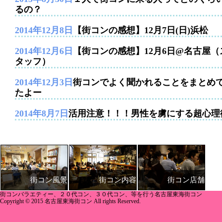
るの？
2014年12月8日
【街コンの感想】12月7日(日)浜松
2014年12月6日
【街コンの感想】12月6日@名古屋（
タッフ）
2014年12月3日
街コンでよく聞かれることをまとめ
たよー
2014年8月7日
活用注意！！！男性を虜にする超心理
街コン内容
街コン店舗
街コン風景
街コンバラエティー、２０代コン、３０代コン、等を行う名古屋東海街コン
Copyright © 2015 名古屋東海街コン All rights Reserved.