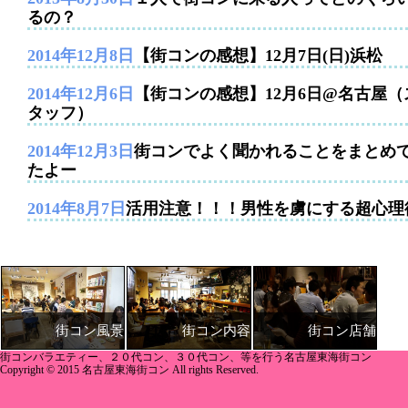
るの？
2014年12月8日
【街コンの感想】12月7日(日)浜松
2014年12月6日
【街コンの感想】12月6日@名古屋（
タッフ）
2014年12月3日
街コンでよく聞かれることをまとめ
たよー
2014年8月7日
活用注意！！！男性を虜にする超心理
街コン内容
街コン店舗
街コン風景
街コンバラエティー、２０代コン、３０代コン、等を行う名古屋東海街コン
Copyright © 2015 名古屋東海街コン All rights Reserved.